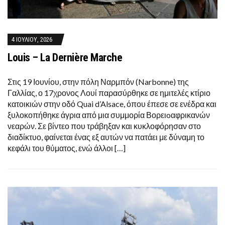
4 ΙΟΥΛΊΟΥ, 2026
Louis – La Dernière Marche
Στις 19 Ιουνίου, στην πόλη Ναρμπόν (Narbonne) της
Γαλλίας, ο 17χρονος Λουί παρασύρθηκε σε ημιτελές κτίριο
κατοικιών στην οδό Quai d’Alsace, όπου έπεσε σε ενέδρα και
ξυλοκοπήθηκε άγρια από μια συμμορία Βορειoαφρικανών
νεαρών. Σε βίντεο που τράβηξαν και κυκλοφόρησαν στο
διαδίκτυο, φαίνεται ένας εξ αυτών να πατάει με δύναμη το
κεφάλι του θύματος, ενώ άλλοι […]