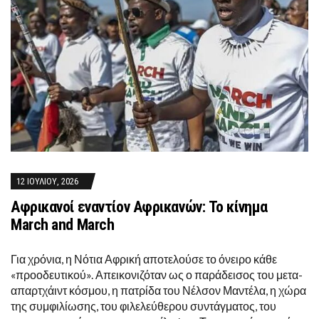
12 ΙΟΥΛΊΟΥ, 2026
Αφρικανοί εναντίον Αφρικανών: Το κίνημα
Μarch and March
Για χρόνια, η Νότια Αφρική αποτελούσε το όνειρο κάθε
«προοδευτικού». Απεικονιζόταν ως ο παράδεισος του μετα-
απαρτχάιντ κόσμου, η πατρίδα του Νέλσον Μαντέλα, η χώρα
της συμφιλίωσης, του φιλελεύθερου συντάγματος, του