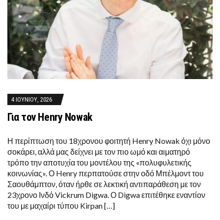
4 ΙΟΥΝΊΟΥ, 2026
Για τον Henry Nowak
Η περίπτωση του 18χρονου φοιτητή Henry Nowak όχι μόνο
σοκάρει, αλλά μας δείχνει με τον πιο ωμό και αιματηρό
τρόπο την αποτυχία του μοντέλου της «πολυφυλετικής
κοινωνίας». Ο Henry περπατούσε στην οδό Μπέλμοντ του
Σαουθάμπτον, όταν ήρθε σε λεκτική αντιπαράθεση με τον
23χρονο Ινδό Vickrum Digwa. Ο Digwa επιτέθηκε εναντίον
του με μαχαίρι τύπου Kirpan […]