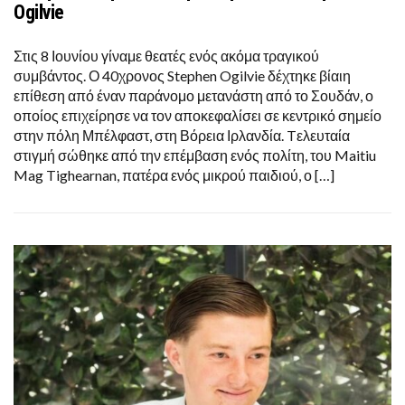
Ogilvie
Στις 8 Ιουνίου γίναμε θεατές ενός ακόμα τραγικού
συμβάντος. Ο 40χρονος Stephen Ogilvie δέχτηκε βίαιη
επίθεση από έναν παράνομο μετανάστη από το Σουδάν, ο
οποίος επιχείρησε να τον αποκεφαλίσει σε κεντρικό σημείο
στην πόλη Μπέλφαστ, στη Βόρεια Ιρλανδία. Tελευταία
στιγμή σώθηκε από την επέμβαση ενός πολίτη, του Maitiu
Mag Tighearnan, πατέρα ενός μικρού παιδιού, ο […]