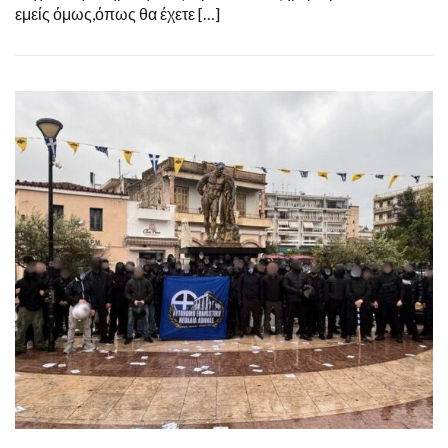
εμείς όμως,όπως θα έχετε […]