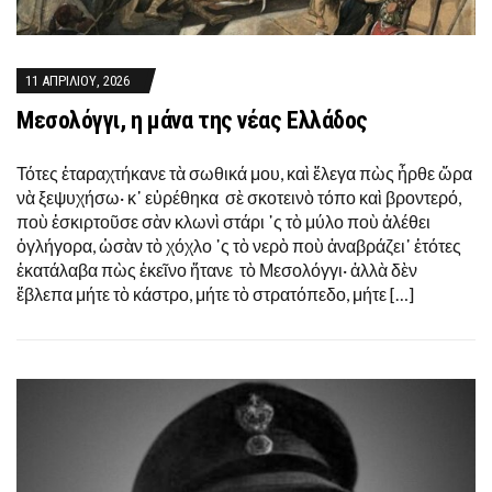
11 ΑΠΡΙΛΊΟΥ, 2026
Μεσολόγγι, η μάνα της νέας Ελλάδος
Τότες ἐταραχτήκανε τὰ σωθικά μου, καὶ ἔλεγα πὼς ἦρθε ὥρα
νὰ ξεψυχήσω· κ᾿ εὑρέθηκα σὲ σκοτεινὸ τόπο καὶ βροντερό,
ποὺ ἐσκιρτοῦσε σὰν κλωνὶ στάρι ῾ς τὸ μύλο ποὺ ἀλέθει
ὀγλήγορα, ὡσὰν τὸ χόχλο ῾ς τὸ νερὸ ποὺ ἀναβράζει᾿ ἐτότες
ἐκατάλαβα πὼς ἐκεῖνο ἤτανε τὸ Μεσολόγγι· ἀλλὰ δὲν
ἔβλεπα μήτε τὸ κάστρο, μήτε τὸ στρατόπεδο, μήτε […]