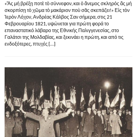
«Ἄς μή βρέξῃ ποτὲ τὸ σύννεφον, και ὁ ἄνεμος σκληρός ἄς μή
σκορπίσῃ τὸ χῶμα τὸ μακάριον ποὺ σᾶς σκεπάζει!» Εἰς τὸν
Ἱερὸν Λόχον, Ανδρέας Κάλβος Σαν σήμερα, στις 21
Φεβρουαρίου 1821, υψώνεται για πρώτη φορά το
επαναστατικό λάβαρο της Εθνικής Παλιγγενεσίας, στο
Γαλάτσι της Μολδαβίας, και ξεκινάει η πρώτη, και από τις
ενδοξότερες, πτυχές […]