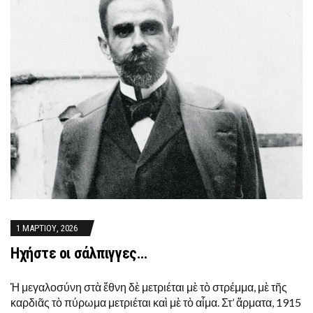
1 ΜΑΡΤΊΟΥ, 2026
Ηχήστε οι σάλπιγγες…
Ἡ μεγαλοσύνη στὰ ἔθνη δὲ μετριέται μὲ τὸ στρέμμα, μὲ τῆς
καρδιᾶς τὸ πύρωμα μετριέται καὶ μὲ τὸ αἷμα. Στ’ ἄρματα, 1915