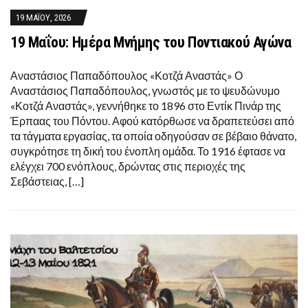
19 ΜΑΪ́ΟΥ, 2026
19 Μαΐου: Ημέρα Μνήμης του Ποντιακού Αγώνα
Αναστάσιος Παπαδόπουλος «Κοτζά Αναστάς» Ο
Αναστάσιος Παπαδόπουλος, γνωστός με το ψευδώνυμο
«Κοτζά Αναστάς», γεννήθηκε το 1896 στο Εντίκ Πινάρ της
Έρπαας του Πόντου. Αφού κατόρθωσε να δραπετεύσει από
τα τάγματα εργασίας, τα οποία οδηγούσαν σε βέβαιο θάνατο,
συγκρότησε τη δική του ένοπλη ομάδα. Το 1916 έφτασε να
ελέγχει 700 ενόπλους, δρώντας στις περιοχές της
Σεβάστειας, […]