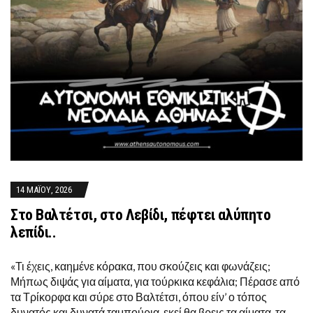
14 ΜΑΪ́ΟΥ, 2026
Στο Βαλτέτσι, στο Λεβίδι, πέφτει αλύπητο
λεπίδι..
«Τι έχεις, καημένε κόρακα, που σκούζεις και φωνάζεις;
Μήπως διψάς για αίματα, για τούρκικα κεφάλια; Πέρασε από
τα Τρίκορφα και σύρε στο Βαλτέτσι, όπου είν’ ο τόπος
δυνατός και δυνατά ταμπούρια, εκεί θα βρεις τα αίματα, τα