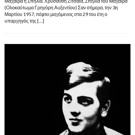
Μαχαιρά η Σπηλιά. Χρυσάνθη Ζιτσαία, Σπηλιά του Μαχαιρά
(Ολοκαύτωμα Γρηγόρη Αυξεντίου) Σαν σήμερα, την 3η
Μαρτίου 1957, πέφτει μαχόμενος στα 29 του έτη ο
υπαρχηγός της […]