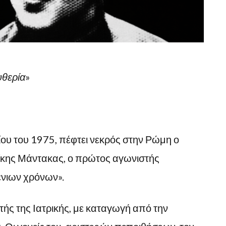
υθερία
»
ου του 1975, πέφτει νεκρός στην Ρώμη ο
ίκης Μάντακας, ο πρώτος αγωνιστής
ένιων χρόνων».
τής της Ιατρικής, με καταγωγή από την