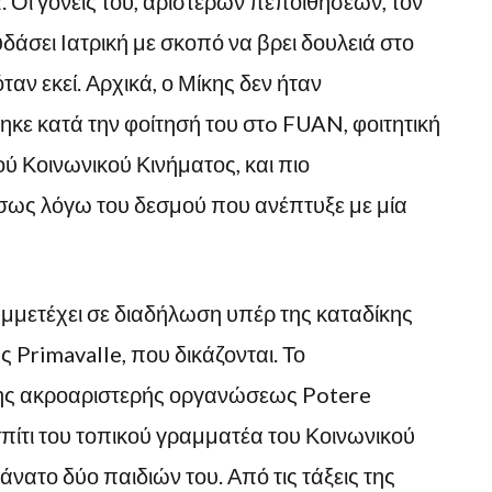
. Οι γονείς του, αριστερών πεποιθήσεων, τον
υδάσει Ιατρική με σκοπό να βρει δουλειά στο
όταν εκεί. Αρχικά, ο Μίκης δεν ήταν
ηκε κατά την φοίτησή του στo FUAN, φοιτητική
ού Κοινωνικού Κινήματος, και πιο
ίσως λόγω του δεσμού που ανέπτυξε με μία
υμμετέχει σε διαδήλωση υπέρ της καταδίκης
Primavalle, που δικάζονται. Το
ης ακροαριστερής οργανώσεως Potere
σπίτι του τοπικού γραμματέα του Κοινωνικού
νατο δύο παιδιών του. Από τις τάξεις της