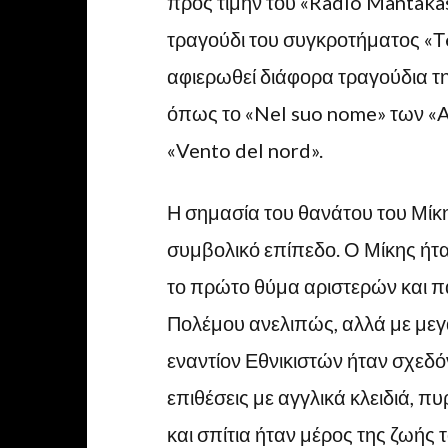
προς τιμήν του «Radio Mantakas
τραγούδι του συγκροτήματος «Τe
αφιερωθεί διάφορα τραγούδια τη
όπως το «Nel suo nome» των «A
«Vento del nord».
Η σημασία του θανάτου του Μίκη
συμβολικό επίπεδο. Ο Μίκης ήτα
το πρώτο θύμα αριστερών και π
Πολέμου ανελιπώς, αλλά με μεγα
εναντίον Εθνικιστών ήταν σχεδό
επιθέσεις με αγγλικά κλειδιά, π
και σπίτια ήταν μέρος της ζωής τ