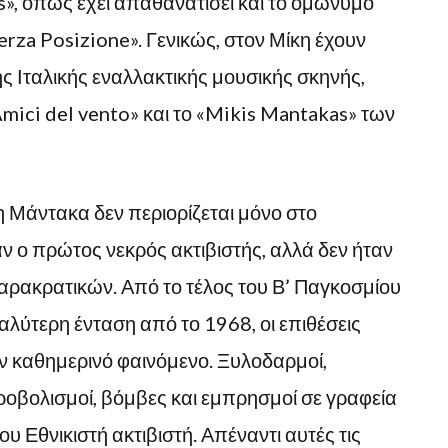
», όπως έχει απαθανατίσει και το ομώνυμο
rza Posizione». Γενικώς, στον Μίκη έχουν
ς Ιταλικής εναλλακτικής μουσικής σκηνής,
mici del vento» και το «Mikis Mantakas» των
 Μάντακα δεν περιορίζεται μόνο στο
ν ο πρώτος νεκρός ακτιβιστής, αλλά δεν ήταν
αρακρατικών. Από το τέλος του Β’ Παγκοσμίου
λύτερη ένταση από το 1968, οι επιθέσεις
ν καθημερινό φαινόμενο. Ξυλοδαρμοί,
υροβολισμοί, βόμβες και εμπρησμοί σε γραφεία
ου Εθνικιστή ακτιβιστή. Απέναντι αυτές τις