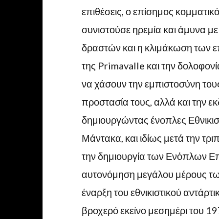
επιθέσεις, ο επίσημος κομματικό
συνιστούσε ηρεμία και άμυνα με
δραστών και η κλιμάκωση των 
της Primavalle και την δολοφον
να χάσουν την εμπιστοσύνη τους
προστασία τους, αλλά και την εκ
δημιουργώντας ένοπλες Εθνικισ
Μάντακα, και ιδίως μετά την τρι
την δημιουργία των Ενὀπλων Επ
αυτονόμηση μεγάλου μέρους των
έναρξη του εθνικιστικού αντάρτ
βροχερό εκείνο μεσημέρι του 1