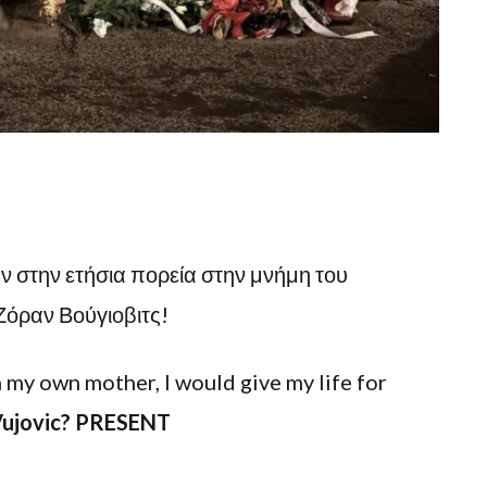
ν στην ετήσια πορεία στην μνήμη του
όραν Βούγιοβιτς!
 my own mother, I would give my life for
Vujovic? PRESENT