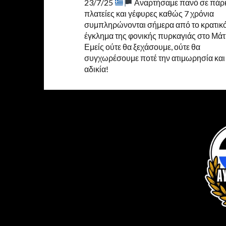
23/7/25
Αναρτήσαμε πανό σε πάρ
πλατείες και γέφυρες καθώς 7 χρόνια
συμπληρώνονται σήμερα από το κρατικ
έγκλημα της φονικής πυρκαγιάς στο Μάτ
Εμείς ούτε θα ξεχάσουμε, ούτε θα
συγχωρέσουμε ποτέ την ατιμωρησία και
αδικία!