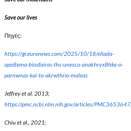
Save our lives
Πηγές:
https://gr.euronews.com/2025/10/18/ellada-
apo8ema-biosfairas-ths-unesco-anakhryx8hke-o-
parnwnas-kai-to-akrwthrio-maleas
Jeffrey et al. 2013;
https://pmc.ncbi.nlm.nih.gov/articles/PMC3653647
Chiu et al., 2021;