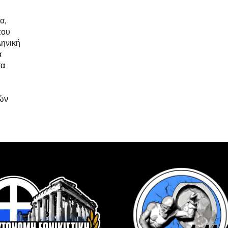
α,
που
ληνική
α
τα
κών
η