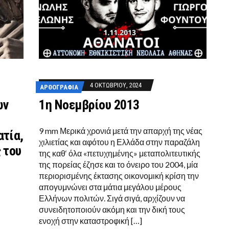
4 ΟΚΤΩΒΡΊΟΥ, 2024
ΑΡΘΟΓΡΑΦΊΑ
ών
1η Νοεμβρίου 2013
9 mm Μερικά χρονιά μετά την απαρχή της νέας
ατία,
χιλιετίας και αφότου η Ελλάδα στην παραζάλη
 του
της καθ‘ όλα «πετυχημένης» μεταπολιτευτικής
της πορείας έζησε και το όνειρο του 2004, μία
περιορισμένης έκτασης οικονομική κρίση την
απογυμνώνει στα μάτια μεγάλου μέρους
Ελλήνων πολιτών. Σιγά σιγά, αρχίζουν να
συνειδητοποιούν ακόμη και την δική τους
ενοχή στην καταστροφική […]