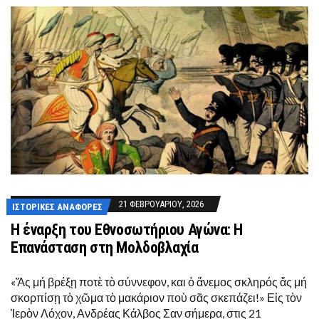
21 ΦΕΒΡΟΥΑΡΊΟΥ, 2026
ΙΣΤΟΡΙΚΈΣ ΑΝΑΦΟΡΈΣ
Η έναρξη του Εθνοσωτήριου Αγώνα: Η
Επανάσταση στη Μολδοβλαχία
«Ἄς μή βρέξῃ ποτὲ τὸ σύννεφον, και ὁ ἄνεμος σκληρός ἄς μή
σκορπίσῃ τὸ χῶμα τὸ μακάριον ποὺ σᾶς σκεπάζει!» Εἰς τὸν
Ἱερὸν Λόχον, Ανδρέας Κάλβος Σαν σήμερα, στις 21