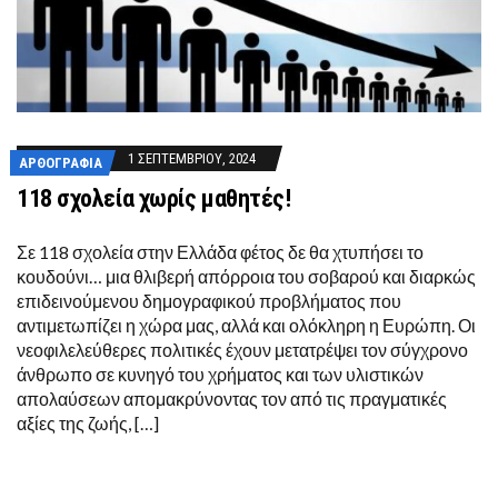
1 ΣΕΠΤΕΜΒΡΊΟΥ, 2024
ΑΡΘΟΓΡΑΦΊΑ
118 σχολεία χωρίς μαθητές!
Σε 118 σχολεία στην Ελλάδα φέτος δε θα χτυπήσει το
κουδούνι… μια θλιβερή απόρροια του σοβαρού και διαρκώς
επιδεινούμενου δημογραφικού προβλήματος που
αντιμετωπίζει η χώρα μας, αλλά και ολόκληρη η Ευρώπη. Οι
νεοφιλελεύθερες πολιτικές έχουν μετατρέψει τον σύγχρονο
άνθρωπο σε κυνηγό του χρήματος και των υλιστικών
απολαύσεων απομακρύνοντας τον από τις πραγματικές
αξίες της ζωής, […]