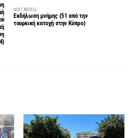
νη
NEXT ARTICLE
μή
Εκδήλωση μνήμης (51 από την
ού
τουρκική κατοχή στην Κύπρο)
κή
ση
4)