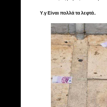
Υ.γ Είναι πολλά τα λεφτά..