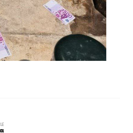
CLE
αι